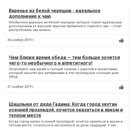
Варенье из белой черешни - идеальное
дополнение к чаю
Необычное варенье из белой черешни, которое станет идеальным
дополнением ко вкусной чашечке ароматного горячего чая — стоит
распробовать как можно...
26 ноября 2019 г.
Чем ближе время обеда — тем больше хочется
чего-то необычного и аппетитного!
Попробуйте наш яркий и сытный салатик с руколой и креветками,
который насытит вас витаминами в эти прохладные осенние дни!
Обед...
21 ноября 2019 г.
Шашлыки от дяди Гадима: Когда город укутан
осенней прохладой, хочется оказаться в ярком и
теплом месте
Когда город укутан осенней прохладой, хочется оказаться в ярком и
теплом месте, согреться и настроиться на день грядущий. У нас...