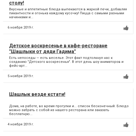
столу!
Вкусные и аппетитные блюда выпекаются в жаркой печи, добавляя
пикантности и огонька каждому кусочку! Пицца с самыми разными
начинками и...
6 ноября 2019 г.
Детское воскресенье в кафе-ресторане
"Шашлыки от дяди Гадима"
Есть непоседы — есть веселье. Этот факт подтолкнул нас к
созданию "Детского воскресенья". В этот день шоу аниматоров и
фейс-арт...
5 ноября 2019 г.
Шашлык везде кстати!
Дома, на работе, во время прогулки и... список бесконечный. Блюдо
можно забрать с собой из нашего ресторана или заказать
бесплатную...
4 ноября 2019 г.