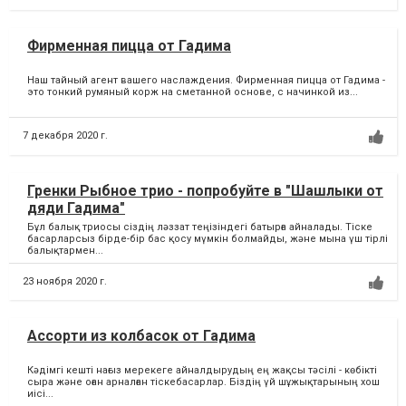
Фирменная пицца от Гадима
Наш тайный агент вашего наслаждения. Фирменная пицца от Гадима -
это тонкий румяный корж на сметанной основе, с начинкой из...
7 декабря 2020 г.
Гренки Рыбное трио - попробуйте в "Шашлыки от
дяди Гадима"
Бұл балық триосы сіздің ләззат теңізіндегі батырға айналады. Тіске
басарларсыз бірде-бір бас қосу мүмкін болмайды, және мына үш тірлі
балықтармен...
23 ноября 2020 г.
Ассорти из колбасок от Гадима
Кәдімгі кешті нағыз мерекеге айналдырудың ең жақсы тәсілі - көбікті
сыра және оған арналған тіскебасарлар. Біздің үй шұжықтарының хош
иісі...