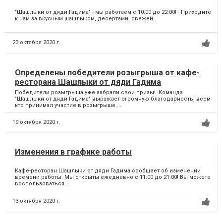
"Шашлыки от дяди Гадима" - мы работаем с 10:00 до 22:00! - Приходите
к нам за вкусным шашлыком, десертами, свежей...
23 октября 2020 г.
Определены победители розыгрыша от кафе-
ресторана Шашлыки от дяди Гадима
Победители розыгрыша уже забрали свои призы! Команда
"Шашлыки от дяди Гадима" выражает огромную благодарность, всем
кто принимал участие в розыгрыше....
19 октября 2020 г.
Изменения в графике работы
Кафе-ресторан Шашлыки от дяди Гадима сообщает об изменении
времени работы. Мы открыты ежедневно с 11:00 до 21:00! Вы можете
воспользоваться...
13 октября 2020 г.