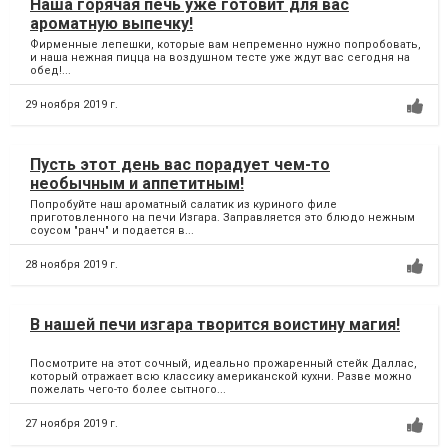
Наша горячая печь уже готовит для вас
ароматную выпечку!
Фирменные лепешки, которые вам непременно нужно попробовать,
и наша нежная пицца на воздушном тесте уже ждут вас сегодня на
обед!...
29 ноября 2019 г.
Пусть этот день вас порадует чем-то
необычным и аппетитным!
Попробуйте наш ароматный салатик из куриного филе
приготовленного на печи Изгара. Заправляется это блюдо нежным
соусом "ранч" и подается в...
28 ноября 2019 г.
В нашей печи изгара творится воистину магия!
Посмотрите на этот сочный, идеально прожаренный стейк Даллас,
который отражает всю классику американской кухни. Разве можно
пожелать чего-то более сытного...
27 ноября 2019 г.