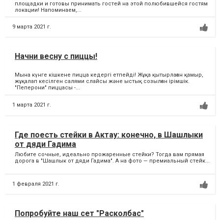
площадки и готовы принимать гостей на этой полюбившейся гостям
локации! Напоминаем,...
9 марта 2021 г.
Начни весну с пиццы!
Мына күнге кішкене пицца кедергі етпейді! Жұқа қытырлаған қамыр,
жұқалап кесілген салями слайсы және ыстық созылған ірімшік.
"Пеперони" пиццасы -...
1 марта 2021 г.
Где поесть стейки в Актау: конечно, в Шашлыки
от дяди Гадима
Любите сочные, идеально прожаренные стейки? Тогда вам прямая
дорога в "Шашлык от дяди Гадима". А на фото — премиальный стейк...
1 февраля 2021 г.
Попробуйте наш сет "Расколбас"