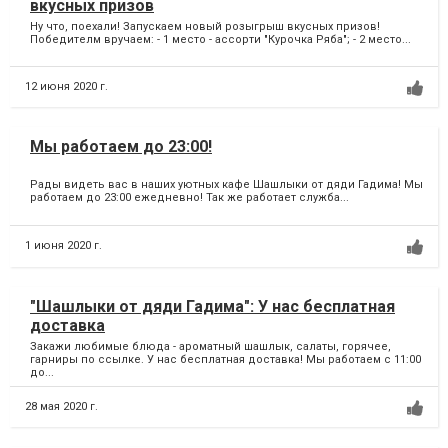
вкусных призов
Ну что, поехали! Запускаем новый розыгрыш вкусных призов!
Победителм вручаем: - 1 место - ассорти "Курочка Ряба"; - 2 место...
12 июня 2020 г.
Мы работаем до 23:00!
Рады видеть вас в наших уютных кафе Шашлыки от дяди Гадима! Мы
работаем до 23:00 ежедневно! Так же работает служба...
1 июня 2020 г.
"Шашлыки от дяди Гадима": У нас бесплатная
доставка
Закажи любимые блюда - ароматный шашлык, салаты, горячее,
гарниры по ссылке. У нас бесплатная доставка! Мы работаем с 11:00
до...
28 мая 2020 г.