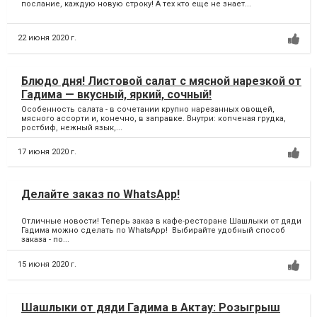
послание, каждую новую строку! А тех кто еще не знает...
22 июня 2020 г.
Блюдо дня! Листовой салат с мясной нарезкой от
Гадима — вкусный, яркий, сочный!
Особенность салата - в сочетании крупно нарезанных овощей,
мясного ассорти и, конечно, в заправке. Внутри: копченая грудка,
ростбиф, нежный язык,...
17 июня 2020 г.
Делайте заказ по WhatsApp!
Отличные новости! Теперь заказ в кафе-ресторане Шашлыки от дяди
Гадима можно сделать по WhatsApp! Выбирайте удобный способ
заказа - по...
15 июня 2020 г.
Шашлыки от дяди Гадима в Актау: Розыгрыш