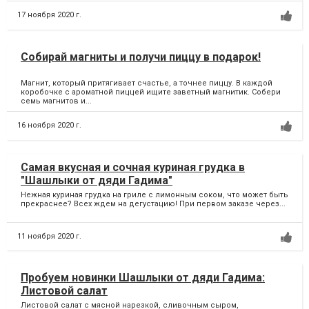
17 ноября 2020 г.
Собирай магниты и получи пиццу в подарок!
Магнит, который притягивает счастье, а точнее пиццу. В каждой
коробочке с ароматной пиццей ищите заветный магнитик. Собери
семь магнитов и...
16 ноября 2020 г.
Самая вкусная и сочная куриная грудка в
"Шашлыки от дяди Гадима"
Нежная куриная грудка на гриле с лимонным соком, что может быть
прекраснее? Всех ждем на дегустацию! При первом заказе через...
11 ноября 2020 г.
Пробуем новинки Шашлыки от дяди Гадима:
Листовой салат
Листовой салат с мясной нарезкой, сливочным сыром,