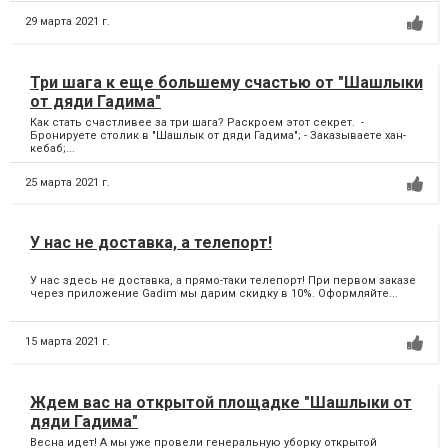
29 марта 2021 г.
Три шага к еще большему счастью от "Шашлыки
от дяди Гадима"
Как стать счастливее за три шага? Раскроем этот секрет. -
Бронируете столик в "Шашлык от дяди Гадима"; - Заказываете хан-
кебаб;...
25 марта 2021 г.
У нас не доставка, а телепорт!
У нас здесь не доставка, а прямо-таки телепорт! При первом заказе
через приложение Gadim мы дарим скидку в 10%. Оформляйте...
15 марта 2021 г.
Ждем вас на открытой площадке "Шашлыки от
дяди Гадима"
Весна идет! А мы уже провели генеральную уборку открытой