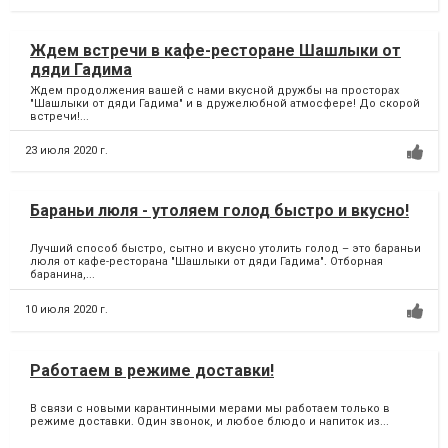
Ждем встречи в кафе-ресторане Шашлыки от
дяди Гадима
Ждем продолжения вашей с нами вкусной дружбы на просторах
"Шашлыки от дяди Гадима" и в дружелюбной атмосфере! До скорой
встречи!...
23 июля 2020 г.
Бараньи люля - утоляем голод быстро и вкусно!
Лучший способ быстро, сытно и вкусно утолить голод – это бараньи
люля от кафе-ресторана "Шашлыки от дяди Гадима". Отборная
баранина,...
10 июля 2020 г.
Работаем в режиме доставки!
В связи с новыми карантинными мерами мы работаем только в
режиме доставки. Один звонок, и любое блюдо и напиток из...