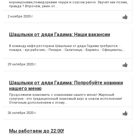
корнишонами,помидорками черри и соусом ранчо. Звучит как поэма,
правда ? Впрочем, ужин от...
2 ноября 2020 г.
Шашлыки от дяди Гадима: Наши вакансии
В команду кафе-ресторана Шашлыки от дяди Гадима требуются: -
повара; - кух.рабочие; - Пекари; - Салатница; - Бармен; - Официанты;...
29 октября 2020 г.
Шашлыки от дяди Гадима: Попробуйте новинки
нашего меню
Продолжаем знакомить с новинками нашего меню! Жареный
сулугуни - это традиционный знакомый вкус в новом исполнении!
Отличным дополнением к этому...
26 октября 2020 г.
Мы работаем до 22:00!