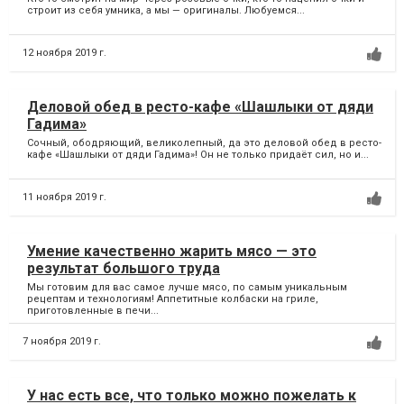
строит из себя умника, а мы — оригиналы. Любуемся...
12 ноября 2019 г.
Деловой обед в ресто-кафе «Шашлыки от дяди
Гадима»
Сочный, ободряющий, великолепный, да это деловой обед в ресто-
кафе «Шашлыки от дяди Гадима»! Он не только придаёт сил, но и...
11 ноября 2019 г.
Умение качественно жарить мясо — это
результат большого труда
Мы готовим для вас самое лучше мясо, по самым уникальным
рецептам и технологиям! Аппетитные колбаски на гриле,
приготовленные в печи...
7 ноября 2019 г.
У нас есть все, что только можно пожелать к