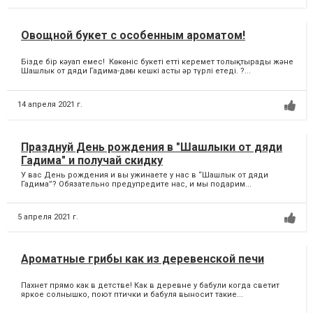
Овощной букет с особенным ароматом!
Бізде бір кәуап емес! Көкөніс букеті етті керемет толықтырады және
Шашлык от дяди Гадима-дағы кешкі асты әр түрлі етеді. ?...
14 апреля 2021 г.
Празднуй День рождения в "Шашлыки от дяди
Гадима" и получай скидку
У вас День рождения и вы ужинаете у нас в “Шашлык от дяди
Гадима”? Обязательно предупредите нас, и мы подарим...
5 апреля 2021 г.
Ароматные грибы как из деревенской печи
Пахнет прямо как в детстве! Как в деревне у бабули когда светит
яркое солнышко, поют птички и бабуля выносит такие...