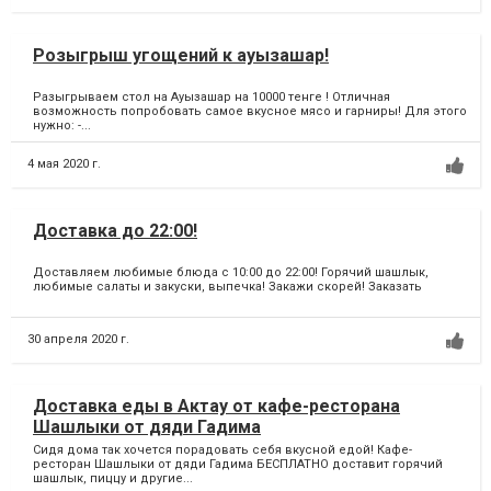
Розыгрыш угощений к ауызашар!
Разыгрываем стол на Ауызашар на 10000 тенге ! Отличная
возможность попробовать самое вкусное мясо и гарниры! Для этого
нужно: -...
4 мая 2020 г.
Доставка до 22:00!
Доставляем любимые блюда с 10:00 до 22:00! Горячий шашлык,
любимые салаты и закуски, выпечка! Закажи скорей! Заказать
30 апреля 2020 г.
Доставка еды в Актау от кафе-ресторана
Шашлыки от дяди Гадима
Сидя дома так хочется порадовать себя вкусной едой! Кафе-
ресторан Шашлыки от дяди Гадима БЕСПЛАТНО доставит горячий
шашлык, пиццу и другие...