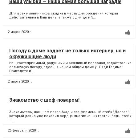
Ваши улыбки — наша самая большая награда!
Для всех именинников скидка в честь дня рождения которая
действительна в Ваш день, а также 3 дня до и 3...
2 марта 2020 г.
Погоду в доме задаёт не только интерьер, но и
окружающие люди
Наш гостеприимный, радушный и вежливый персонал, задаёт только
солнечную погоду, здесь, в нашем общем доме у "Дяди Гадима!"
Приходите и...
2 марта 2020 г.
Знакомство с шеф-поваром!
Знакомьтесь, наш шеф-повар Ахад и его фирменный стейк "Даллас",
который давно уже покорил сердца многих наших гостей! Ведь стейк
—...
26 февраля 2020 г.