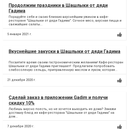
Продолжим праздники в Шашлыки от дяди
Гадима
Порадуйте себя и своих близких вкуснейшим ужином в кафе-
ресторане "Шашлыки от дяди Гадима". Сочное мясо, вкусная пицца и
свежайшие салаты...
5 января 2021 г.
Вкуснейшие закуски в Шашлыки от дяди Гадима
Посвятите время своим гастрономическим желаниям! Кафе-ресторан
Шашлыки от дяди Гадима приглашает! Предлагаем попробовать
слабосоленую сельдь, приправленную маслом и луком, которая...
21 декабря 2020 г.
Сделай заказ в приложении Gadim и получи
скидку 10%
Любишь вкусно поесть, но не хочется выходить из дома? Закажи
доставку блюд из кафе-ресторана "Шашлыки от дяди Гадима" на
дом...
7 декабря 2020 г.