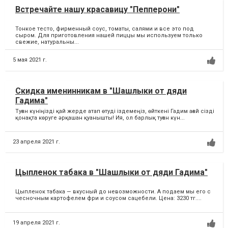
Встречайте нашу красавицу "Пепперони"
Тонкое тесто, фирменный соус, томаты, салями и все это под
сыром. Для приготовления нашей пиццы мы используем только
свежие, натуральны...
5 мая 2021 г.
Скидка именинникам в "Шашлыки от дяди
Гадима"
Туған күніңізді қай жерде атап өтуді іздемеңіз, өйткені Гадим ағай сізді
қонақта көруге әрқашан қуанышты! Ия, ол барлық туған күн...
23 апреля 2021 г.
Цыпленок табака в "Шашлыки от дяди Гадима"
Цыпленок табака — вкусный до невозможности. А подаем мы его с
чесночным картофелем фри и соусом сацебели. Цена: 3230 тг....
19 апреля 2021 г.