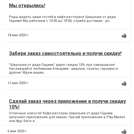
Мы открылись!
Рады видеть наши гостей в кафе-ресторане Шашлыки от дяди
Гадима! Мы работаем с 10:00 до 18:00, служба доставки - до...
18 мая 2020 г.
Забери заказ самостоятельно и получи скидку!
"Шашлыки от дяди Гадима" дарят скидку 10% при самовывозе!
Наслаждайся любимыми блюдами - шашлык, салаты, гарниры и
другие! Ждем ваших...
12 мая 2020 г.
Сделай заказ через приложение и получи скидку
10%!
Отличные новости! Кафе-ресторан Шашлыки от дяди Гадима
запускает приложение для заказа. Скачай приложение в Play Market
или App Store и...
6 мая 2020 г.