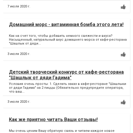
7 июля 2020 г.
Домашний морс - витаминная бомба этого лета!
Как на счет того, чтобы добавить немного свежести и вкуса?
Насыщенный, натуральный вкус домашнего морса от кафе-ресторана
"Шашлык от дяди...
3 июля 2020 г.
Детский творческий конкурс от кафе-ресторана
"Шашлык от дяди Гадима"
Условия очень просты: 1. Сделать заказ в кафе-ресторане "Шашлыки
от дяди Гадима" на 2 пиццы (Обязательно предупредите оператора,
что ваш...
3 июля 2020 г.
Как же приятно читать Ваши отзывы!
Мы очень ценим Вашу обратную связь и читаем каждое новое