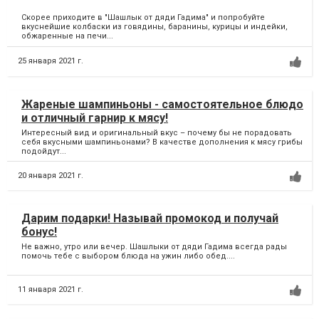
Скорее приходите в "Шашлык от дяди Гадима" и попробуйте
вкуснейшие колбаски из говядины, баранины, курицы и индейки,
обжаренные на печи...
25 января 2021 г.
Жареные шампиньоны - самостоятельное блюдо
и отличный гарнир к мясу!
Интересный вид и оригинальный вкус – почему бы не порадовать
себя вкусными шампиньонами? В качестве дополнения к мясу грибы
подойдут...
20 января 2021 г.
Дарим подарки! Называй промокод и получай
бонус!
Не важно, утро или вечер. Шашлыки от дяди Гадима всегда рады
помочь тебе с выбором блюда на ужин либо обед....
11 января 2021 г.