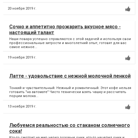
20 ноября 2019 г.
Сочно и аппетитно прожарить вкусное мясо -
настоящий талант
Наши повара успешно справляются с этой задачей и используя свои
профессиональные хитрости и многолетний опыт, готовят для вас
самое нежное...
19 ноября 2019 г.
Латте - удовольствие с нежной молочной пенкой
Тонкий и чувствительный. Нежный и романтичный. Этот кофе нельзя
готовить "на автомате" Чисто технически взять чашку и рассчитать
порции молока...
13 ноября 2019 г.
Любуемся реальностью со стаканом солнечного
сока!
Кто-то смотрит на мир через розовые очки, кто-то нацепил очки и