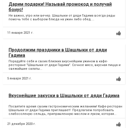
Дарим подарки! Называй промокод и получай
бонус!
Не важно, утро или вечер. Шашлыки от дяди Гадима всегда рады
помочь тебе с выбором блюда на ужин либо обед....
11 января 2021 г.
Продолжим праздники в Шашлыки от дяди
Гадима
Порадуйте себя и своих близких вкуснейшим ужином в кафе-
ресторане "Шашлыки от дяди Гадима". Сочное мясо, вкусная пицца и
свежайшие салаты...
5 января 2021 г.
Вкуснейшие закуски в Шашлыки от дяди Гадима
Посвятите время своим гастрономическим желаниям! Кафе-ресторан
Шашлыки от дяди Гадима приглашает! Предлагаем попробовать
слабосоленую сельдь, приправленную маслом и луком, которая...
21 декабря 2020 г.