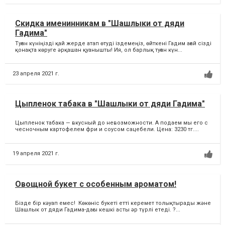
Скидка именинникам в "Шашлыки от дяди
Гадима"
Туған күніңізді қай жерде атап өтуді іздемеңіз, өйткені Гадим ағай сізді
қонақта көруге әрқашан қуанышты! Ия, ол барлық туған күн...
23 апреля 2021 г.
Цыпленок табака в "Шашлыки от дяди Гадима"
Цыпленок табака — вкусный до невозможности. А подаем мы его с
чесночным картофелем фри и соусом сацебели. Цена: 3230 тг....
19 апреля 2021 г.
Овощной букет с особенным ароматом!
Бізде бір кәуап емес! Көкөніс букеті етті керемет толықтырады және
Шашлык от дяди Гадима-дағы кешкі асты әр түрлі етеді. ?...