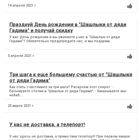
14 апреля 2021 г.
Празднуй День рождения в "Шашлыки от дяди
Гадима" и получай скидку
У вас День рождения и вы ужинаете у нас в “Шашлык от дяди
Гадима”? Обязательно предупредите нас, и мы подарим...
5 апреля 2021 г.
Три шага к еще большему счастью от "Шашлыки
от дяди Гадима"
Как стать счастливее за три шага? Раскроем этот секрет. -
Бронируете столик в "Шашлык от дяди Гадима"; - Заказываете хан-
кебаб;...
25 марта 2021 г.
У нас не доставка, а телепорт!
У нас здесь не доставка, а прямо-таки телепорт! При первом заказе