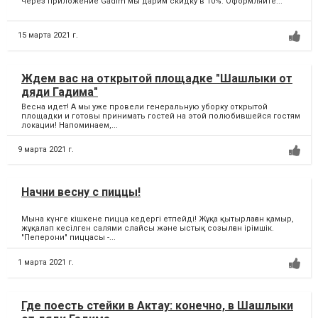
через приложение Gadim мы дарим скидку в 10%. Оформляйте...
15 марта 2021 г.
Ждем вас на открытой площадке "Шашлыки от
дяди Гадима"
Весна идет! А мы уже провели генеральную уборку открытой
площадки и готовы принимать гостей на этой полюбившейся гостям
локации! Напоминаем,...
9 марта 2021 г.
Начни весну с пиццы!
Мына күнге кішкене пицца кедергі етпейді! Жұқа қытырлаған қамыр,
жұқалап кесілген салями слайсы және ыстық созылған ірімшік.
"Пеперони" пиццасы -...
1 марта 2021 г.
Где поесть стейки в Актау: конечно, в Шашлыки