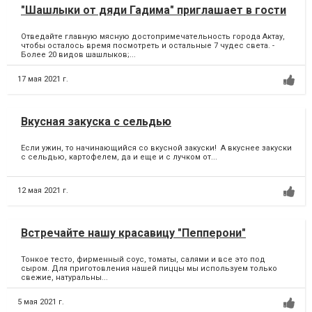
"Шашлыки от дяди Гадима" приглашает в гости
Отведайте главную мясную достопримечательность города Актау,
чтобы осталось время посмотреть и остальные 7 чудес света. -
Более 20 видов шашлыков;...
17 мая 2021 г.
Вкусная закуска с сельдью
Если ужин, то начинающийся со вкусной закуски! А вкуснее закуски
с сельдью, картофелем, да и еще и с лучком от...
12 мая 2021 г.
Встречайте нашу красавицу "Пепперони"
Тонкое тесто, фирменный соус, томаты, салями и все это под
сыром. Для приготовления нашей пиццы мы используем только
свежие, натуральны...
5 мая 2021 г.