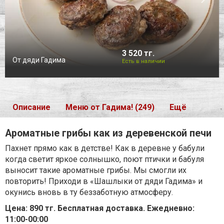
3 520 тг.
От дяди Гадима
Есть в наличии
Описание
Меню от Гадима! (249)
Ещё
Ароматные грибы как из деревенской печи
Пахнет прямо как в детстве! Как в деревне у бабули
когда светит яркое солнышко, поют птички и бабуля
выносит такие ароматные грибы. Мы смогли их
повторить! Приходи в «Шашлыки от дяди Гадима» и
окунись вновь в ту беззаботную атмосферу.
Цена: 890 тг. Бесплатная доставка. Ежедневно:
11:00-00:00