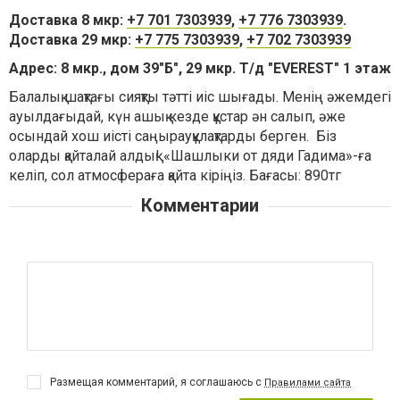
Доставка 8 мкр:
+7 701 7303939
,
+7 776 7303939
.
Доставка 29 мкр:
+7 775 7303939
,
+7 702 7303939
Адрес: 8 мкр., дом 39"Б", 29 мкр. Т/д "EVEREST" 1 этаж
Балалық шақтағы сияқты тәтті иіс шығады. Менің әжемдегі
ауылдағыдай, күн ашық кезде құстар ән салып, әже
осындай хош иісті саңырауқұлақтарды берген. Біз
оларды қайталай алдық! «Шашлыки от дяди Гадима»-ға
келіп, сол атмосфераға қайта кіріңіз. Бағасы: 890тг
Комментарии
Размещая комментарий, я соглашаюсь с
Правилами сайта