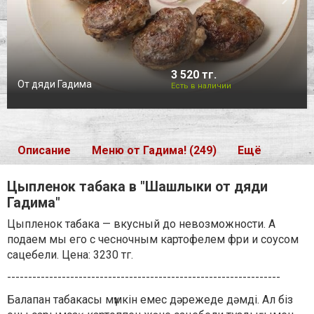
3 520 тг.
От дяди Гадима
Есть в наличии
Описание
Меню от Гадима! (249)
Ещё
Цыпленок табака в "Шашлыки от дяди
Гадима"
Цыпленок табака — вкусный до невозможности. А
подаем мы его с чесночным картофелем фри и соусом
сацебели. Цена: 3230 тг.
-----------------------------------------------------------------
Балапан табакасы мүмкін емес дәрежеде дәмді. Ал біз