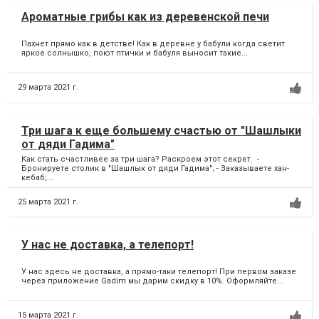
Ароматные грибы как из деревенской печи
Пахнет прямо как в детстве! Как в деревне у бабули когда светит
яркое солнышко, поют птички и бабуля выносит такие...
29 марта 2021 г.
Три шага к еще большему счастью от "Шашлыки
от дяди Гадима"
Как стать счастливее за три шага? Раскроем этот секрет. -
Бронируете столик в "Шашлык от дяди Гадима"; - Заказываете хан-
кебаб;...
25 марта 2021 г.
У нас не доставка, а телепорт!
У нас здесь не доставка, а прямо-таки телепорт! При первом заказе
через приложение Gadim мы дарим скидку в 10%. Оформляйте...
15 марта 2021 г.