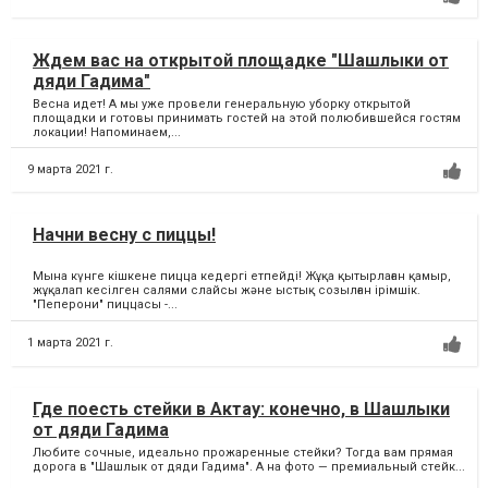
Ждем вас на открытой площадке "Шашлыки от
дяди Гадима"
Весна идет! А мы уже провели генеральную уборку открытой
площадки и готовы принимать гостей на этой полюбившейся гостям
локации! Напоминаем,...
9 марта 2021 г.
Начни весну с пиццы!
Мына күнге кішкене пицца кедергі етпейді! Жұқа қытырлаған қамыр,
жұқалап кесілген салями слайсы және ыстық созылған ірімшік.
"Пеперони" пиццасы -...
1 марта 2021 г.
Где поесть стейки в Актау: конечно, в Шашлыки
от дяди Гадима
Любите сочные, идеально прожаренные стейки? Тогда вам прямая
дорога в "Шашлык от дяди Гадима". А на фото — премиальный стейк...