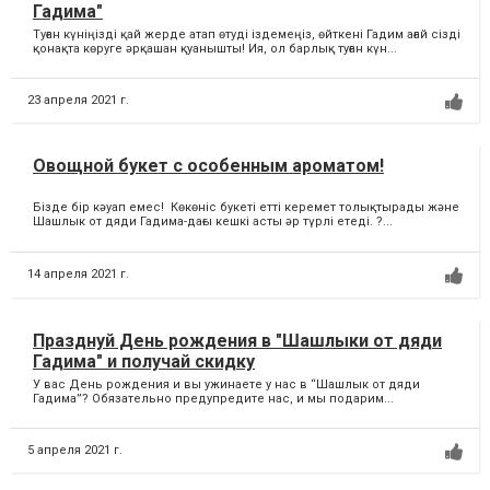
Гадима"
Туған күніңізді қай жерде атап өтуді іздемеңіз, өйткені Гадим ағай сізді
қонақта көруге әрқашан қуанышты! Ия, ол барлық туған күн...
23 апреля 2021 г.
Овощной букет с особенным ароматом!
Бізде бір кәуап емес! Көкөніс букеті етті керемет толықтырады және
Шашлык от дяди Гадима-дағы кешкі асты әр түрлі етеді. ?...
14 апреля 2021 г.
Празднуй День рождения в "Шашлыки от дяди
Гадима" и получай скидку
У вас День рождения и вы ужинаете у нас в “Шашлык от дяди
Гадима”? Обязательно предупредите нас, и мы подарим...
5 апреля 2021 г.