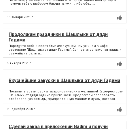
помочь тебе с выбором блюда на ужин либо обед....
11 января 2021 г.
Продолжим праздники в Шашлыки от дяди
Гадима
Порадуйте себя и своих близких вкуснейшим ужином в кафе-
ресторане "Шашлыки от дяди Гадима". Сочное мясо, вкусная пицца и
свежайшие салаты...
5 января 2021 г.
Вкуснейшие закуски в Шашлыки от дяди Гадима
Посвятите время своим гастрономическим желаниям! Кафе-ресторан
Шашлыки от дяди Гадима приглашает! Предлагаем попробовать
слабосоленую сельдь, приправленную маслом и луком, которая...
21 декабря 2020 г.
Сделай заказ в приложении Gadim и получи