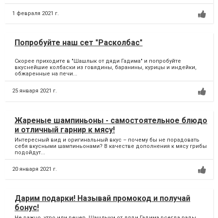
1 февраля 2021 г.
Попробуйте наш сет "Расколбас"
Скорее приходите в "Шашлык от дяди Гадима" и попробуйте
вкуснейшие колбаски из говядины, баранины, курицы и индейки,
обжаренные на печи...
25 января 2021 г.
Жареные шампиньоны - самостоятельное блюдо
и отличный гарнир к мясу!
Интересный вид и оригинальный вкус – почему бы не порадовать
себя вкусными шампиньонами? В качестве дополнения к мясу грибы
подойдут...
20 января 2021 г.
Дарим подарки! Называй промокод и получай
бонус!
Не важно, утро или вечер. Шашлыки от дяди Гадима всегда рады