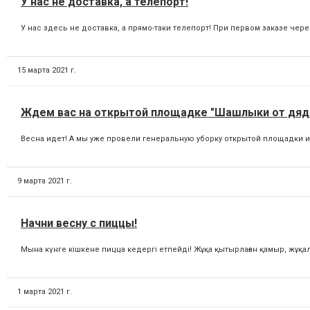
У нас не доставка, а телепорт!
У нас здесь не доставка, а прямо-таки телепорт! При первом заказе чер
15 марта 2021 г.
Ждем вас на открытой площадке "Шашлыки от дяд
Весна идет! А мы уже провели генеральную уборку открытой площадки и
9 марта 2021 г.
Начни весну с пиццы!
Мына күнге кішкене пицца кедергі етпейді! Жұқа қытырлаған қамыр, жұқал
1 марта 2021 г.