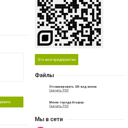
Это мое предприятие
Файлы
Отсканировать QR-код меню
Скачать PDF
равить
Меню города Атырау
Скачать PDF
Мы в сети