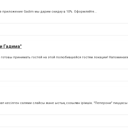
ез приложение Gadim мы дарим скидку в 10%. Оформляйте...
и Гадима"
 готовы принимать гостей на этой полюбившейся гостям локации! Напоминаем,
ап кесілген салями слайсы және ыстық созылған ірімшік. "Пеперони" пиццасы -