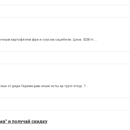
ным картофелем фри и соусом сацебели. Цена: 3230 тг....
к от дяди Гадима-дағы кешкі асты әр түрлі етеді. ?...
а" и получай скидку