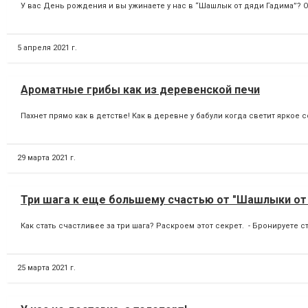
У вас День рождения и вы ужинаете у нас в “Шашлык от дяди Гадима”? О
5 апреля 2021 г.
Ароматные грибы как из деревенской печи
Пахнет прямо как в детстве! Как в деревне у бабули когда светит яркое 
29 марта 2021 г.
Три шага к еще большему счастью от "Шашлыки от
Как стать счастливее за три шага? Раскроем этот секрет. - Бронируете ст
25 марта 2021 г.