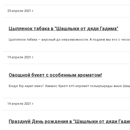
23 апреля 2021 г.
Цыпленок табака в "Шашлыки от дяди Гадима"
Цыпленок табака — вкусный до невозможности. А подаем мы его с чесноч
19 апреля 2021 г.
Овощной букет с особенным ароматом!
Бізде бір кәуап емес! Көкөніс букеті етті керемет толықтырады және Шашлы
14 апреля 2021 г.
Празднуй День рождения в "Шашлыки от дяди Гадим