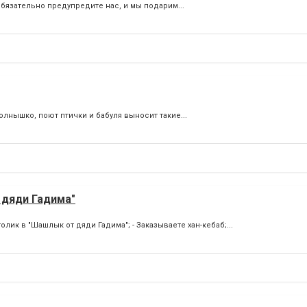
бязательно предупредите нас, и мы подарим...
солнышко, поют птички и бабуля выносит такие...
 дяди Гадима"
олик в "Шашлык от дяди Гадима"; - Заказываете хан-кебаб;...