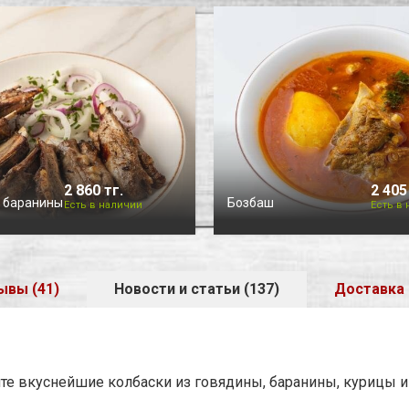
2 860 тг.
2 405
 баранины
Бозбаш
Есть в наличии
Есть в
ывы (41)
Новости и статьи (137)
Доставка
те вкуснейшие колбаски из говядины, баранины, курицы и