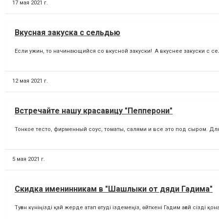
17 мая 2021 г.
Вкусная закуска с сельдью
Если ужин, то начинающийся со вкусной закуски! А вкуснее закуски с сел
12 мая 2021 г.
Встречайте нашу красавицу "Пепперони"
Тонкое тесто, фирменный соус, томаты, салями и все это под сыром. Д
5 мая 2021 г.
Скидка именинникам в "Шашлыки от дяди Гадима"
Туған күніңізді қай жерде атап өтуді іздемеңіз, өйткені Гадим ағай сізді қо