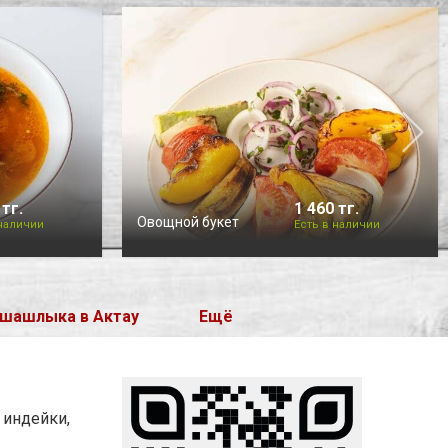
 тг.
1 460 тг.
Овощной букет
 наличии
Есть в наличии
 шашлыка в Актау
Ещё
 индейки,