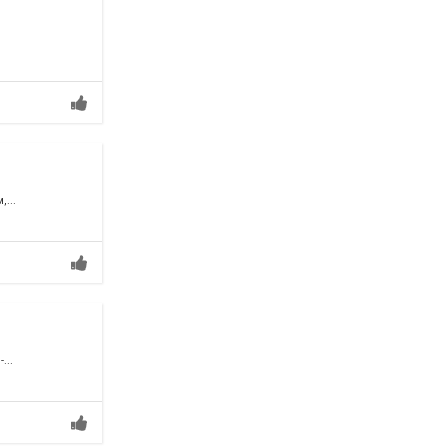
...
...