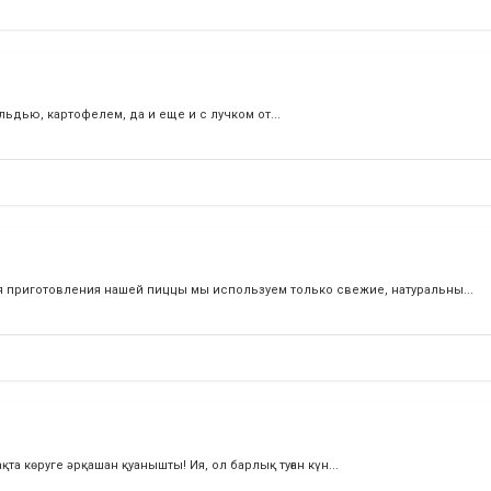
ьдью, картофелем, да и еще и с лучком от...
ля приготовления нашей пиццы мы используем только свежие, натуральны...
нақта көруге әрқашан қуанышты! Ия, ол барлық туған күн...