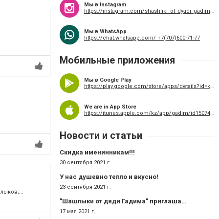
Мы в Instagram
https://instagram.com/shashliki_ot_dyadi_gadima__/
Мы в WhatsApp
https://chat.whatsapp.com/ +7(707)600-71-77
Мобильные приложения
Мы в Google Play
https://play.google.com/store/apps/details?id=kz.applications.gadimnew
We are in App Store
https://itunes.apple.com/kz/app/gadim/id1507429264
Новости и статьи
Скидка именинникам!!!
30 сентября 2021 г.
У нас душевно тепло и вкусно!
23 сентября 2021 г.
ыков;...
"Шашлыки от дяди Гадима" приглашает в гости
17 мая 2021 г.