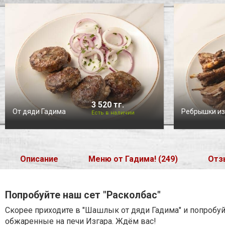
3 520 тг.
От дяди Гадима
Ребрышки из
Есть в наличии
Описание
Меню от Гадима! (249)
Отз
Попробуйте наш сет "Расколбас"
Скорее приходите в "Шашлык от дяди Гадима" и попробуй
обжаренные на печи Изгара. Ждём вас!