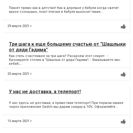
Пахнет прямо как в детстве! Как в деревне у бабули когда светит
яркое солнышко, поют птички и бабуля выносит такие...
29 марта 2021 г.
Три шага к еще большему счастью от "Шашлыки
от дяди Гадима"
Как стать счастливее за три шага? Раскроем этот секрет. -
Бронируете столик в "Шашлык от дяди Гадима"; - Заказываете хан-
кебаб;...
25 марта 2021 г.
У нас не доставка, а телепорт!
У нас здесь не доставка, а прямо-таки телепорт! При первом заказе
через приложение Gadim мы дарим скидку в 10%. Оформляйте...
15 марта 2021 г.