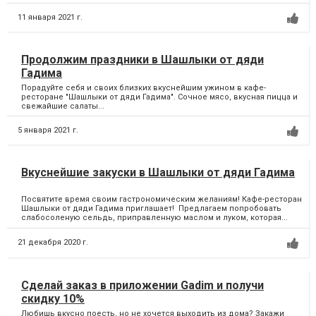
11 января 2021 г.
Продолжим праздники в Шашлыки от дяди
Гадима
Порадуйте себя и своих близких вкуснейшим ужином в кафе-
ресторане "Шашлыки от дяди Гадима". Сочное мясо, вкусная пицца и
свежайшие салаты...
5 января 2021 г.
Вкуснейшие закуски в Шашлыки от дяди Гадима
Посвятите время своим гастрономическим желаниям! Кафе-ресторан
Шашлыки от дяди Гадима приглашает! Предлагаем попробовать
слабосоленую сельдь, приправленную маслом и луком, которая...
21 декабря 2020 г.
Сделай заказ в приложении Gadim и получи
скидку 10%
Любишь вкусно поесть, но не хочется выходить из дома? Закажи