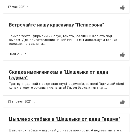
17 мая 2021 г.
Встречайте нашу красавицу "Пепперони"
Тонкое тесто, фирменный соус, томаты, салями и все это под
сыром. Для приготовления нашей пиццы мы используем только
свежие, натуральны...
5 мая 2021 г.
Скидка именинникам в "Шашлыки от дяди
Гадима"
Туған күніңізді қай жерде атап өтуді іздемеңіз, өйткені Гадим ағай сізді
қонақта көруге әрқашан қуанышты! Ия, ол барлық туған күн...
23 апреля 2021 г.
Цыпленок табака в "Шашлыки от дяди Гадима"
Цыпленок табака — вкусный до невозможности. А подаем мы его с