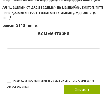
Ал "Шашлык от дяди Гадима”-да майшабақ, картоп, тіпті
пияз қосылған тәбетті ашатын тағамнан дәмді ештеңе
жоқ!
Бағасы: 3140 теңге.
Комментарии
Размещая комментарий, я соглашаюсь с
Правилами сайта
Авторизоваться
Отправить