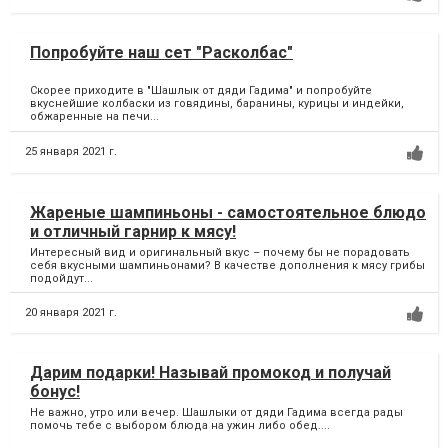
Попробуйте наш сет "Расколбас"
Скорее приходите в "Шашлык от дяди Гадима" и попробуйте
вкуснейшие колбаски из говядины, баранины, курицы и индейки,
обжаренные на печи...
25 января 2021 г.
Жареные шампиньоны - самостоятельное блюдо
и отличный гарнир к мясу!
Интересный вид и оригинальный вкус – почему бы не порадовать
себя вкусными шампиньонами? В качестве дополнения к мясу грибы
подойдут...
20 января 2021 г.
Дарим подарки! Называй промокод и получай
бонус!
Не важно, утро или вечер. Шашлыки от дяди Гадима всегда рады
помочь тебе с выбором блюда на ужин либо обед....