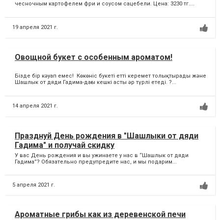
чесночным картофелем фри и соусом сацебели. Цена: 3230 тг....
19 апреля 2021 г.
Овощной букет с особенным ароматом!
Бізде бір кәуап емес! Көкөніс букеті етті керемет толықтырады және
Шашлык от дяди Гадима-дағы кешкі асты әр түрлі етеді. ?...
14 апреля 2021 г.
Празднуй День рождения в "Шашлыки от дяди
Гадима" и получай скидку
У вас День рождения и вы ужинаете у нас в “Шашлык от дяди
Гадима”? Обязательно предупредите нас, и мы подарим...
5 апреля 2021 г.
Ароматные грибы как из деревенской печи