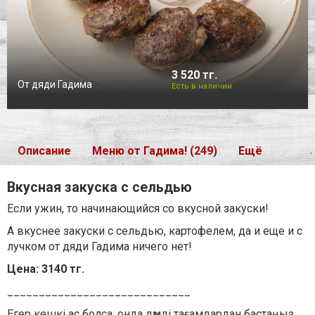
3 520 тг.
От дяди Гадима
Есть в наличии
Описание
Меню от Гадима! (249)
Ещё
Вкусная закуска с сельдью
Если ужин, то начинающийся со вкусной закуски!
А вкуснее закуски с сельдью, картофелем, да и еще и с
лучком от дяди Гадима ничего нет!
Цена: 3140 тг.
_____________________________
Егер кешкі ас болса, онда дәмді тағамдардан бастаңыз. ⠀