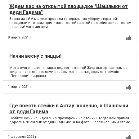
Ждем вас на открытой площадке "Шашлыки от
дяди Гадима"
Весна идет! А мы уже провели генеральную уборку открытой
площадки и готовы принимать гостей на этой полюбившейся гостям
локации! Напоминаем,...
9 марта 2021 г.
Начни весну с пиццы!
Мына күнге кішкене пицца кедергі етпейді! Жұқа қытырлаған қамыр,
жұқалап кесілген салями слайсы және ыстық созылған ірімшік.
"Пеперони" пиццасы -...
1 марта 2021 г.
Где поесть стейки в Актау: конечно, в Шашлыки
от дяди Гадима
Любите сочные, идеально прожаренные стейки? Тогда вам прямая
дорога в "Шашлык от дяди Гадима". А на фото — премиальный стейк...
1 февраля 2021 г.