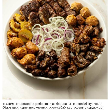
«Гадим», «Наполеон», рёбрышки из баранины, хан-кебаб, куриные
бёдрышки, куриные рулетики, орех-кебаб, картофель с курдюком,