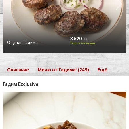
3 520 тг.
От дяди Гадима
Есть в наличии
Описание
Меню от Гадима! (249)
Ещё
Гадим Exclusive