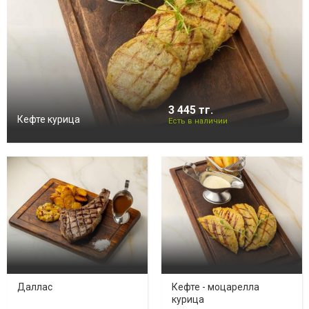
3 445 тг.
Кефте курица
Есть в наличии
Даллас
Кефте - моцарелла
курица