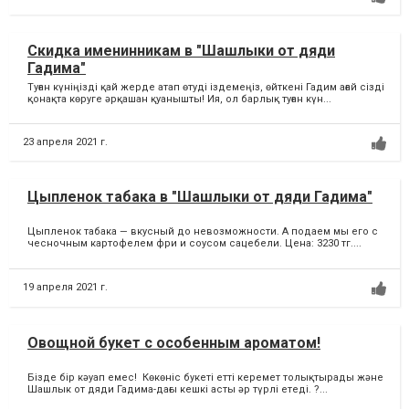
Скидка именинникам в "Шашлыки от дяди
Гадима"
Туған күніңізді қай жерде атап өтуді іздемеңіз, өйткені Гадим ағай сізді
қонақта көруге әрқашан қуанышты! Ия, ол барлық туған күн...
23 апреля 2021 г.
Цыпленок табака в "Шашлыки от дяди Гадима"
Цыпленок табака — вкусный до невозможности. А подаем мы его с
чесночным картофелем фри и соусом сацебели. Цена: 3230 тг....
19 апреля 2021 г.
Овощной букет с особенным ароматом!
Бізде бір кәуап емес! Көкөніс букеті етті керемет толықтырады және
Шашлык от дяди Гадима-дағы кешкі асты әр түрлі етеді. ?...