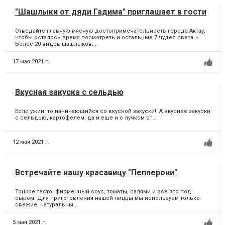
"Шашлыки от дяди Гадима" приглашает в гости
Отведайте главную мясную достопримечательность города Актау,
чтобы осталось время посмотреть и остальные 7 чудес света. -
Более 20 видов шашлыков;...
17 мая 2021 г.
Вкусная закуска с сельдью
Если ужин, то начинающийся со вкусной закуски! А вкуснее закуски
с сельдью, картофелем, да и еще и с лучком от...
12 мая 2021 г.
Встречайте нашу красавицу "Пепперони"
Тонкое тесто, фирменный соус, томаты, салями и все это под
сыром. Для приготовления нашей пиццы мы используем только
свежие, натуральны...
5 мая 2021 г.