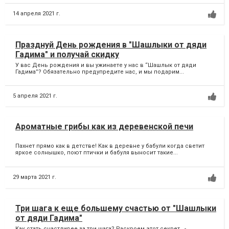
14 апреля 2021 г.
Празднуй День рождения в "Шашлыки от дяди
Гадима" и получай скидку
У вас День рождения и вы ужинаете у нас в “Шашлык от дяди
Гадима”? Обязательно предупредите нас, и мы подарим...
5 апреля 2021 г.
Ароматные грибы как из деревенской печи
Пахнет прямо как в детстве! Как в деревне у бабули когда светит
яркое солнышко, поют птички и бабуля выносит такие...
29 марта 2021 г.
Три шага к еще большему счастью от "Шашлыки
от дяди Гадима"
Как стать счастливее за три шага? Раскроем этот секрет. -