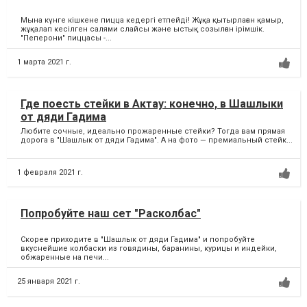
Мына күнге кішкене пицца кедергі етпейді! Жұқа қытырлаған қамыр,
жұқалап кесілген салями слайсы және ыстық созылған ірімшік.
"Пеперони" пиццасы -...
1 марта 2021 г.
Где поесть стейки в Актау: конечно, в Шашлыки
от дяди Гадима
Любите сочные, идеально прожаренные стейки? Тогда вам прямая
дорога в "Шашлык от дяди Гадима". А на фото — премиальный стейк...
1 февраля 2021 г.
Попробуйте наш сет "Расколбас"
Скорее приходите в "Шашлык от дяди Гадима" и попробуйте
вкуснейшие колбаски из говядины, баранины, курицы и индейки,
обжаренные на печи...
25 января 2021 г.