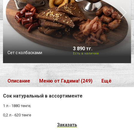
3 890 тг.
Сет с колбасками
Есть в наличии
Описание
Меню от Гадима! (249)
Ещё
Сок натуральный в ассортименте
1 л - 1880 тенге;
0,2 л - 620 тенге
Заказать