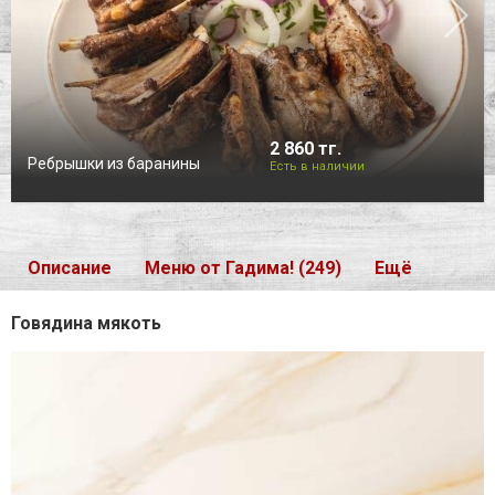
2 860 тг.
Ребрышки из баранины
Есть в наличии
Описание
Меню от Гадима! (249)
Ещё
Говядина мякоть